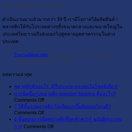
บริษัท ไมตรีอุตสาหกรรม จำกัด
ดำเนินงานมาแล้วมากกว่า 39 ปี เรามีโอกาสได้ผลิตสินค้า
พลาสติกให้กับโปรเจคต่างๆทั้งขนาดกลางและขนาดใหญ่ใน
ประเทศไทย รวมถึงส่งออกไปสู่หลายอุตสาหกรรมในต่าง
ประเทศ
โรงงานผลิตพลาสติก
ไมตรี อุตสาหกรรม ให้บริการผลิตงาน
พลาสติกหลายประเภท คุณภาพเยี่ยม
บทความล่าสุด
No
พลาสติกคืออะไร มีกี่ประเภท ครบจบในโพสต์เดียว!
Comme
การฉีดขึ้นรูปพลาสติก Injection Molding คืออะไร?
on
on
Comments Off
พลาสติ
การ
7 วิธีขึ้นรูปพลาสติก ไอเดียแบบนี้ผลิตแบบไหนดี?
คือ
on
Comments Off
ฉีด
อะไร
7
6 ขั้นตอนการฉีดพลาสติกที่ลูกค้าควรรู้ ฉบับผู้ประกอบ
ขึ้น
มี
วิธี
on
การ
Comments Off
รูป
6
กี่
ขึ้น