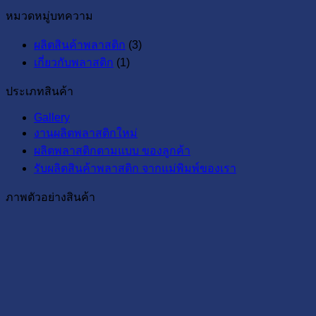
พลาสติก
ขั้น
หมวดหมู่บทความ
ประเภ
รูป
Injection
ตอน
ครบ
พลาสติก
Molding
ผลิตสินค้าพลาสติก
(3)
การ
จบ
คือ
ไอ
เกี่ยวกับพลาสติก
(1)
ฉีด
ใน
อะไร?
เดีย
พลาสติก
โพสต์
แบบ
ประเภทสินค้า
ที่
เดียว!
นี้
Gallery
ลูกค้า
ผลิต
งานผลิตพลาสติกใหม่
ควร
แบบ
ผลิตพลาสติกตามแบบ ของลูกค้า
รู้
ไหน
รับผลิตสินค้าพลาสติก จากแม่พิมพ์ของเรา
ฉบับ
ดี?
ผู้
ภาพตัวอย่างสินค้า
ประกอบ
การ