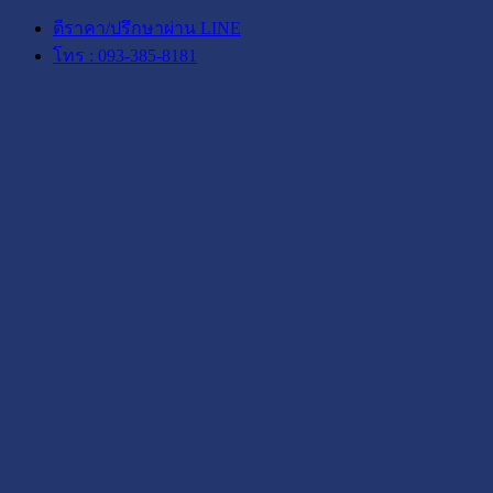
ตีราคา/ปรึกษาผ่าน LINE
โทร : 093-385-8181