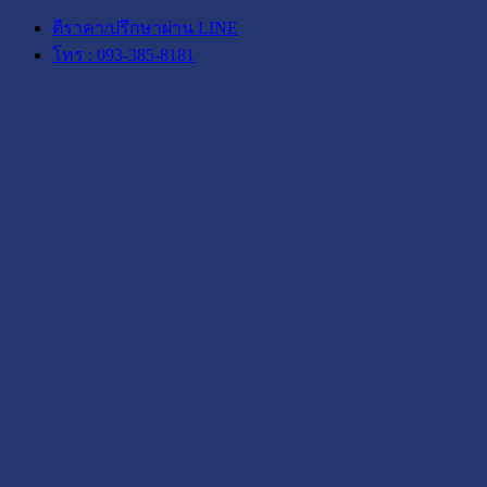
ตีราคา/ปรึกษาผ่าน LINE
โทร : 093-385-8181