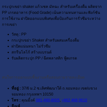
กระปุกเขย่า shaker แก้วเชค มัทฉะ สำหรับเครื่องดื่ม ผลิตจาก
PP เกรดอาหาร (Food Grade) เน้นความทนทานและฟังก์ชัน
การใช้งาน ฝาปิดออกแบบพิเศษเพื่อป้องกันการรั่วซึมระหว่าง
การเขย่า
วัสดุ : PP
กระปุกเขย่า Shaker สำหรับผสมเครื่องดื่ม
ฝาปิดแน่นหนา ไม่รั่วซึม
สกรีนโลโก้ สร้างแบรนด์
รับผลิตกระปุก PP / ฉีดพลาสติก ฟู้ดเกรด
สนใจการออกแบบชิ้นงานหรือสอบถามรายละเอียด
ที่อยู่ :
37/6 ม.2 ซ.เลิศพัฒนาใต้ ถ.จอมทอง เขต/แขวง
จอมทอง กรุงเทพฯ 10150
โทร :
คุณมิ้งค์
081-490-8005
,
+662 468 0610
อีเมล์