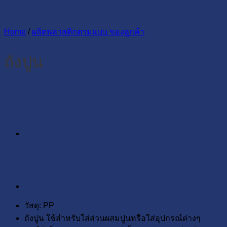
Home
/
ผลิตพลาสติกตามแบบ ของลูกค้า
ถังปูน
วัสดุ: PP
ถังปูน ใช้สำหรับใส่ส่วนผสมปูนหรือใส่อุปกรณ์ต่างๆ