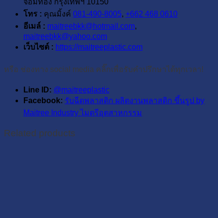
จอมทอง กรุงเทพฯ 10150
โทร :
คุณมิ้งค์
081-490-8005
,
+662 468 0610
อีเมล์ :
maitreebkk@hotmail.com
,
maitreebkk@yahoo.com
เว็บไซต์ :
https://maitreeplastic.com
หรือ ช่องทาง social media คลิ๊กเพื่อรับคำปรึกษาได้ทุกเวลา!
Line ID:
@maitreeplastic
Facebook:
รับฉีดพลาสติก ผลิตงานพลาสติก ขึ้นรูป by
Maitree Industry ไมตรีอุตสาหกรรม
Related products