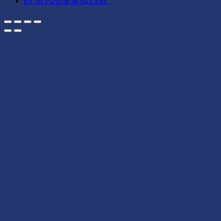
ตีราคา/ปรึกษาผ่าน LINE