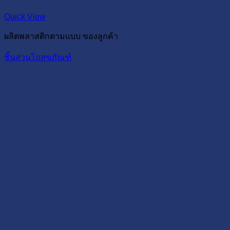
Quick View
ผลิตพลาสติกตามแบบ ของลูกค้า
ชิ้นส่วนโถสุขภัณฑ์