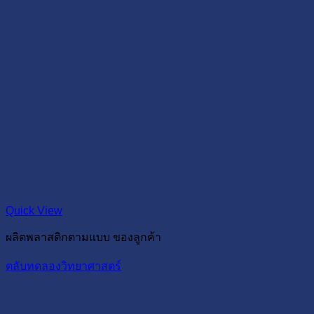
Quick View
ผลิตพลาสติกตามแบบ ของลูกค้า
ตลับทดลองวิทยาศาสตร์