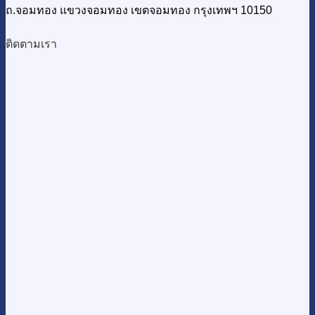
ถ.จอมทอง แขวงจอมทอง เขตจอมทอง กรุงเทพฯ 10150
ติดตามเรา