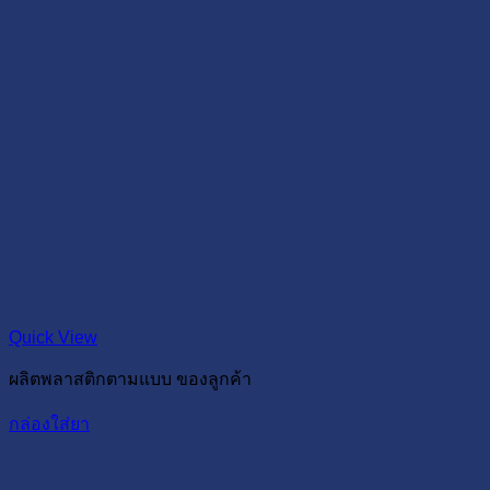
Quick View
ผลิตพลาสติกตามแบบ ของลูกค้า
กล่องใส่ยา