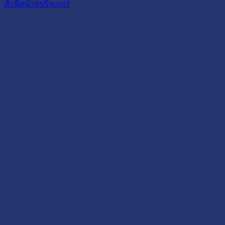
หัวฉีดน้ําสปริงเกอร์